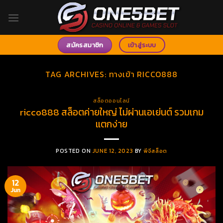
Skip
to
content
สมัครสมาชิก
เข้าสู่ระบบ
TAG ARCHIVES:
ทางเข้า RICCO888
สล็อตออนไลน์
ricco888 สล็อตค่ายใหญ่ ไม่ผ่านเอเย่นต์ รวมเกม
แตกง่าย
POSTED ON
JUNE 12, 2023
BY
พีจีสล็อต
12
Jun