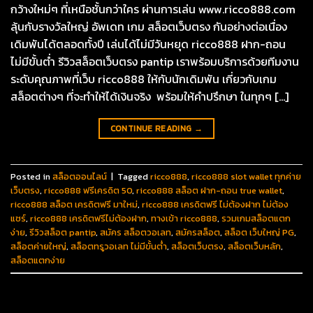
กว้างใหม่ๆ ที่เหนือชั้นกว่าใคร ผ่านการเล่น www.ricco888.com
ลุ้นกับรางวัลใหญ่ อัพเดท เกม สล็อตเว็บตรง กันอย่างต่อเนื่อง
เดิมพันได้ตลอดทั้งปี เล่นได้ไม่มีวันหยุด ricco888 ฝาก-ถอน
ไม่มีขั้นต่ำ รีวิวสล็อตเว็บตรง pantip เราพร้อมบริการด้วยทีมงาน
ระดับคุณภาพที่เว็บ ricco888 ให้กับนักเดิมพัน เกี่ยวกับเกม
สล็อตต่างๆ ที่จะทำให้ได้เงินจริง พร้อมให้คำปรึกษา ในทุกๆ […]
CONTINUE READING
→
Posted in
สล็อตออนไลน์
|
Tagged
ricco888
,
ricco888 slot wallet ทุกค่าย
เว็บตรง
,
ricco888 ฟรีเครดิต 50
,
ricco888 สล็อต ฝาก-ถอน true wallet
,
ricco888 สล็อต เครดิตฟรี มาใหม่
,
ricco888 เครดิตฟรี ไม่ต้องฝาก ไม่ต้อง
แชร์
,
ricco888 เครดิตฟรีไม่ต้องฝาก
,
ทางเข้า ricco888
,
รวมเกมสล็อตแตก
ง่าย
,
รีวิวสล็อต pantip
,
สมัคร สล็อตวอเลท
,
สมัครสล็อต
,
สล็อต เว็บใหญ่ PG
,
สล็อตค่ายใหญ่
,
สล็อตทรูวอเลท ไม่มีขั้นต่ำ
,
สล็อตเว็บตรง
,
สล็อตเว็บหลัก
,
สล็อตแตกง่าย