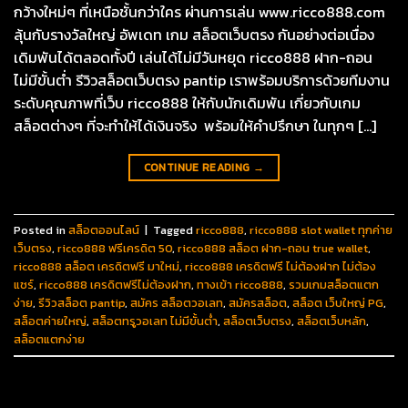
กว้างใหม่ๆ ที่เหนือชั้นกว่าใคร ผ่านการเล่น www.ricco888.com
ลุ้นกับรางวัลใหญ่ อัพเดท เกม สล็อตเว็บตรง กันอย่างต่อเนื่อง
เดิมพันได้ตลอดทั้งปี เล่นได้ไม่มีวันหยุด ricco888 ฝาก-ถอน
ไม่มีขั้นต่ำ รีวิวสล็อตเว็บตรง pantip เราพร้อมบริการด้วยทีมงาน
ระดับคุณภาพที่เว็บ ricco888 ให้กับนักเดิมพัน เกี่ยวกับเกม
สล็อตต่างๆ ที่จะทำให้ได้เงินจริง พร้อมให้คำปรึกษา ในทุกๆ […]
CONTINUE READING
→
Posted in
สล็อตออนไลน์
|
Tagged
ricco888
,
ricco888 slot wallet ทุกค่าย
เว็บตรง
,
ricco888 ฟรีเครดิต 50
,
ricco888 สล็อต ฝาก-ถอน true wallet
,
ricco888 สล็อต เครดิตฟรี มาใหม่
,
ricco888 เครดิตฟรี ไม่ต้องฝาก ไม่ต้อง
แชร์
,
ricco888 เครดิตฟรีไม่ต้องฝาก
,
ทางเข้า ricco888
,
รวมเกมสล็อตแตก
ง่าย
,
รีวิวสล็อต pantip
,
สมัคร สล็อตวอเลท
,
สมัครสล็อต
,
สล็อต เว็บใหญ่ PG
,
สล็อตค่ายใหญ่
,
สล็อตทรูวอเลท ไม่มีขั้นต่ำ
,
สล็อตเว็บตรง
,
สล็อตเว็บหลัก
,
สล็อตแตกง่าย