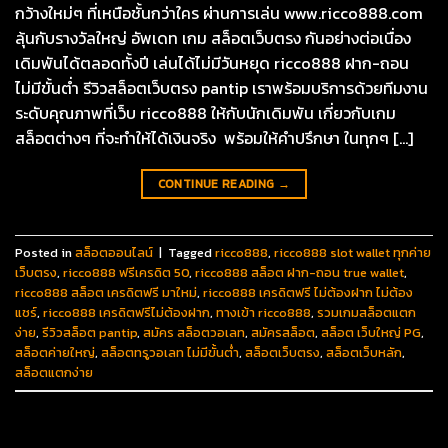
กว้างใหม่ๆ ที่เหนือชั้นกว่าใคร ผ่านการเล่น www.ricco888.com
ลุ้นกับรางวัลใหญ่ อัพเดท เกม สล็อตเว็บตรง กันอย่างต่อเนื่อง
เดิมพันได้ตลอดทั้งปี เล่นได้ไม่มีวันหยุด ricco888 ฝาก-ถอน
ไม่มีขั้นต่ำ รีวิวสล็อตเว็บตรง pantip เราพร้อมบริการด้วยทีมงาน
ระดับคุณภาพที่เว็บ ricco888 ให้กับนักเดิมพัน เกี่ยวกับเกม
สล็อตต่างๆ ที่จะทำให้ได้เงินจริง พร้อมให้คำปรึกษา ในทุกๆ […]
CONTINUE READING
→
Posted in
สล็อตออนไลน์
|
Tagged
ricco888
,
ricco888 slot wallet ทุกค่าย
เว็บตรง
,
ricco888 ฟรีเครดิต 50
,
ricco888 สล็อต ฝาก-ถอน true wallet
,
ricco888 สล็อต เครดิตฟรี มาใหม่
,
ricco888 เครดิตฟรี ไม่ต้องฝาก ไม่ต้อง
แชร์
,
ricco888 เครดิตฟรีไม่ต้องฝาก
,
ทางเข้า ricco888
,
รวมเกมสล็อตแตก
ง่าย
,
รีวิวสล็อต pantip
,
สมัคร สล็อตวอเลท
,
สมัครสล็อต
,
สล็อต เว็บใหญ่ PG
,
สล็อตค่ายใหญ่
,
สล็อตทรูวอเลท ไม่มีขั้นต่ำ
,
สล็อตเว็บตรง
,
สล็อตเว็บหลัก
,
สล็อตแตกง่าย