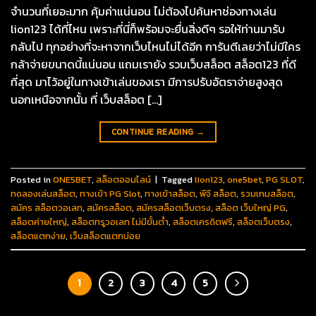
จำนวนที่เยอะมาก คุ้มค่าแน่นอน ไม่ต้องไปค้นหาช่องทางเล่น
lion123 ได้ที่ไหน เพราะที่นี่ก็พร้อมจะยื่นสิ่งดีๆ รอให้ท่านมารับ
กลับไป ทุกอย่างที่จะหาจากเว็บไหนไม่ได้อีก การันตีเลยว่าไม่มีใคร
กล้าจ่ายขนาดนี้แน่นอน แถมเรายัง รวมเว็บสล็อต สล็อต123 ที่ดี
ที่สุด มาไว้อยู่ในทางเข้าเล่นของเรา มีการปรับอัตราจ่ายสูงสุด
นอกเหนือจากนั้น ที่ เว็บสล็อต […]
CONTINUE READING
→
Posted in
ONE5BET
,
สล็อตออนไลน์
|
Tagged
lion123
,
one5bet
,
PG SLOT
,
ทดลองเล่นสล็อต
,
ทางเข้า PG Slot
,
ทางเข้าสล็อต
,
พีจี สล็อต
,
รวมเกมสล็อต
,
สมัคร สล็อตวอเลท
,
สมัครสล็อต
,
สมัครสล็อตเว็บตรง
,
สล็อต เว็บใหญ่ PG
,
สล็อตค่ายใหญ่
,
สล็อตทรูวอเลท ไม่มีขั้นต่ำ
,
สล็อตเครดิตฟรี
,
สล็อตเว็บตรง
,
สล็อตแตกง่าย
,
เว็บสล็อตแตกบ่อย
1
2
3
4
5