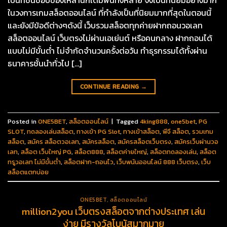
เป็นที่ชื่นชอบของเหล่านักเดิมพันทั้งหลาย จึงเป็นที่นิยมอย่างมาก
ในวงการเกมสล็อตออนไลน์ ที่กำลังเป็นที่นิยมมากที่สุดในตอนนี้
และยังมีข้อดีต่างๆดังนี้ เว็บรวมสล็อตทุกค่ายฝากถอนวอเลท
สล็อตออนไลน์ เว็บตรงไม่ผ่านเอเย่นต์ หรือคนกลาง ฝากถอนได้
แบบไม่มีขั้นต่ำ ไม่จำกัดจำนวนครั้งต่อวัน ทำธุรกรรมได้ทั้งผ่าน
ธนาคารชั้นนำทั่วไป […]
CONTINUE READING
→
Posted in
ONE5BET
,
สล็อตออนไลน์
|
Tagged
4king888
,
one5bet
,
PG
SLOT
,
ทดลองเล่นสล็อต
,
ทางเข้า PG Slot
,
ทางเข้าสล็อต
,
พีจี สล็อต
,
รวมเกม
สล็อต
,
สมัคร สล็อตวอเลท
,
สมัครสล็อต
,
สมัครสล็อตเว็บตรง
,
สมัครเว็บผ่านวอ
เลท
,
สล็อต เว็บใหญ่ PG
,
สล็อต888
,
สล็อตค่ายใหญ่
,
สล็อตทดลองเล่น
,
สล็อต
ทรูวอเลท ไม่มีขั้นต่ำ
,
สล็อตฝาก-ถอนไว
,
เว็บพนันออนไลน์ 888 เว็บตรง
,
เว็บ
สล็อตแตกบ่อย
ONE5BET
,
สล็อตออนไลน์
million2you เว็บตรงสล็อตจากต่างประเทศ เล่น
ง่าย มีรางวัลโบนัสมากมาย