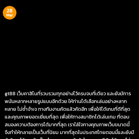
28
Mar
gt88 เว็บคาสิโนที่รวบรวมทุกอย่างไว้ครบจบที่เดียว และยังมีการ
พนันหลากหลายรูปแบบอีกด้วย ให้ท่านได้เลือกเล่นอย่างหลาก
หลาย ไม่ซ้ำจำเจ ทางทีมงานคัดแล้วคัดอีก เพื่อให้ได้เกมที่ดีที่สุด
และคุณภาพยอดเยี่ยมที่สุด เพื่อให้ทางสมาชิกได้เล่นเกม ที่ตอบ
สนองความต้องการได้มากที่สุด เราใส่ใจทางคุณภาพเว็บขนาดนี้
จึงทำให้กลายเป็นเว็บที่นิยม มากที่สุดในประเทศไทยตอนนี้และยังมี