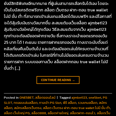
ยังมีสิทธิพิเศษอีกมากมาย ที่ผู้เล่นสามารถเลือกรับได้เอง โดยจะ
เป็นโบนัสเครดิตฟรีจาก สล็อต เว็บตรง ฝาก-ถอน true wallet
ไม่มี ขั้น ต่ํา ที่สามารถเข้าเล่นเกมสล็อตได้แบบฟรีๆ และมีโอกาสที่
จะได้ลุ้นรับเงินรางวัลมากขึ้น สะสมแต้มงเว็บสล็อต ajmbet123
ลุ้นรับรางวัลใหญ่ได้ทุกเดือน วิธีสะสมแต้มจากเว็บ ajmbet123
ทุกท่านจะต้องมียอดฝากรายวัน ซึ่งทางเราจะนำยอดแรกของวัน
25 บาท ได้ 1 คะแนน รายการฝากแรกของวัน ทางเราจะนับตั้งแต่
หลังเที่ยงคืนเป็นต้นไป และจะต้องมียอดเล่นให้ครบตามจำนวนที่
ได้เติมเครดิตเข้าเล่น ในกรณีที่ท่านไม่มียอดเล่นครบตามจำนวน
รายการฝาก ระบบของทางเว็บ สล็อตฝากถอน true wallet ไม่มี
ขั้นต่ำ […]
CONTINUE READING
→
Posted in
ONE5BET
,
สล็อตออนไลน์
|
Tagged
ajmbet123
,
one5bet
,
PG
SLOT
,
ทดลองเล่นสล็อต
,
ทางเข้า PG Slot
,
พีจี สล็อต
,
รวมเกมสล็อต
,
สมัคร
สล็อต
,
สมัครสล็อตเว็บตรง
,
สล็อต เว็บตรง ฝาก-ถอน true wallet ไม่มี ขั้น ต่ํา
,
สล็อต เว็บใหญ่ PG
,
สล็อต888
,
สล็อตค่ายใหญ่
,
สล็อตฝาก-ถอนไว
,
สล็อตเว็บ