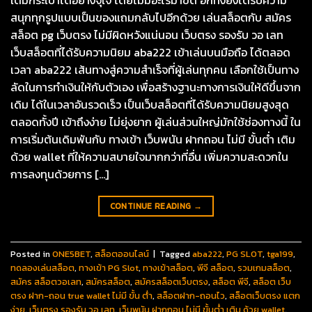
เต็มกระเป๋าได้อย่างจุใจ โดยไม่มีอะไรมาขัด อีกทั้งยังได้รับความ
สนุกทุกรูปแบบเป็นของแถมกลับไปอีกด้วย เล่นสล็อตกับ สมัคร
สล็อต pg เว็บตรง ไม่มีผิดหวังแน่นอน เว็บตรง รองรับ วอ เลท
เว็บสล็อตที่ได้รับความนิยม aba222 เข้าเล่นบนมือถือ ได้ตลอด
เวลา aba222 เส้นทางสู่ความสำเร็จที่ผู้เล่นทุกคน เลือกใช้เป็นทาง
ลัดในการทำเงินให้กับตัวเอง เพื่อสร้างฐานะทางการเงินให้ดีขึ้นจาก
เดิม ได้ในเวลาอันรวดเร็ว เป็นเว็บสล็อตที่ได้รับความนิยมสูงสุด
ตลอดทั้งปี เข้าถึงง่าย ไม่ยุ่งยาก ผู้เล่นส่วนใหญ่มักใช้ช่องทางนี้ ใน
การเริ่มต้นเดิมพันกับ ทางเข้า เว็บพนัน ฝากถอน ไม่มี ขั้นต่ำ เติม
ด้วย wallet ที่ให้ความสบายใจมากกว่าที่อื่น เพิ่มความสะดวกใน
การลงทุนด้วยการ […]
CONTINUE READING
→
Posted in
ONE5BET
,
สล็อตออนไลน์
|
Tagged
aba222
,
PG SLOT
,
tga199
,
ทดลองเล่นสล็อต
,
ทางเข้า PG Slot
,
ทางเข้าสล็อต
,
พีจี สล็อต
,
รวมเกมสล็อต
,
สมัคร สล็อตวอเลท
,
สมัครสล็อต
,
สมัครสล็อตเว็บตรง
,
สล็อต พีจี
,
สล็อต เว็บ
ตรง ฝาก-ถอน true wallet ไม่มี ขั้น ต่ํา
,
สล็อตฝาก-ถอนไว
,
สล็อตเว็บตรง แตก
ง่าย
,
เว็บตรง รองรับ วอ เลท
,
เว็บพนัน ฝากถอน ไม่มี ขั้นต่ำ เติม ด้วย wallet
,