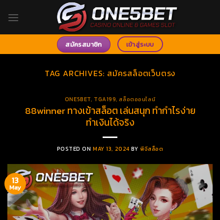
Skip
to
content
สมัครสมาชิก
เข้าสู่ระบบ
TAG ARCHIVES:
สมัครสล็อตเว็บตรง
ONE5BET
,
TGA199
,
สล็อตออนไลน์
88winner ทางเข้าสล็อต เล่นสนุก ทำกำไรง่าย
ทำเงินได้จริง
POSTED ON
MAY 13, 2024
BY
พีจีสล็อต
13
May