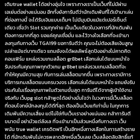
เติมtrue wallet ได้อย่างอุ่นใจ เพราะทางเราเป็นเว็บที่ไม่มีผ่าน
เอเย่นต์อย่างแน่นอน อีกทั้งยังการันตีว่านักเดิมพันที่ได้เข้ามาเล่น
ที่ช่องทางนี้ จะได้รับเงินแบบเต็มๆ ไม่มีมุบมิบแม้แต่เปอร์เซ็นต์
เดียว เชื่อว่า Slot รวมทุกค่าย เป็นเว็บเดียวในวงการที่นักเดิมพัน
ต้องการมากที่สุด ขอแค่คุณเชื่อมั่น และไว้วางใจเลือกที่จะเข้ามา
ลงทุนกับทางเว็บ TGA199 ขอการันตีว่า คุณจะไม่ต้องเสียเงินสูญ
เปล่าแม้แต่บาทเดียว แถมยังจะได้ผลลัพธ์สุดปังอย่างไม่คาดคิด
คอนเฟิร์ม แหล่งรวมเกมสล็อต gr8bet เลือกเล่นได้แบบหนำใจ
รับประกันคุณภาพทุกตัวเกม gr8bet แหล่งรวมเกมสล็อตที่จะ
ทำให้คุณมีความสุข กับการเล่นสล็อตมากขึ้น เพราะทางเรามีการ
บริการเกมสล็อตแบบครบวงจร เลือกเล่นได้แบบหนำใจ แถมยังรับ
ประกันในเรื่องคุณภาพในตัวเกมขั้นสุด การันตีได้จากผู้เข้าใช้งาน
จริงกับ เว็บpg slot กล้าพูดได้อย่างมั่นใจว่า ในวงการนี้เว็บสล็อต
ที่ตอบโจทย์นักลงทุนได้ดีที่สุด ต้องเป็นเว็บแท้เท่านั้น ในทุกการ
เดิมพันมีความเสี่ยง แต่ไม่ใช่กับเว็บเราอย่างแน่นอน กล้าการันตี
ขนาดนี้ อย่ามัวแต่ลังเล ที่จะเข้ามาเป็นส่วนหนึ่งกับทางเรา เว็บ
พนัน true wallet เครดิตฟรี เป็นอีกหนึ่งทางเลือกในการสร้างราย
ได้ ที่นักเดิมพันไม่ควรพลาดอีกหนึ่งเว็บเลย เว็บสล็อตลิขสิทธิ์แท้