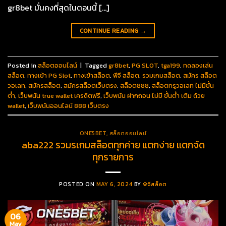
gr8bet มั่นคงที่สุดในตอนนี้ […]
CONTINUE READING
→
Posted in
สล็อตออนไลน์
|
Tagged
gr8bet
,
PG SLOT
,
tga199
,
ทดลองเล่น
สล็อต
,
ทางเข้า PG Slot
,
ทางเข้าสล็อต
,
พีจี สล็อต
,
รวมเกมสล็อต
,
สมัคร สล็อต
วอเลท
,
สมัครสล็อต
,
สมัครสล็อตเว็บตรง
,
สล็อต888
,
สล็อตทรูวอเลท ไม่มีขั้น
ต่ำ
,
เว็บพนัน true wallet เครดิตฟรี
,
เว็บพนัน ฝากถอน ไม่มี ขั้นต่ำ เติม ด้วย
wallet
,
เว็บพนันออนไลน์ 888 เว็บตรง
ONE5BET
,
สล็อตออนไลน์
aba222 รวมรเกมสล็อตทุกค่าย แตกง่าย แตกจัด
ทุกรายการ
POSTED ON
MAY 6, 2024
BY
พีจีสล็อต
06
May