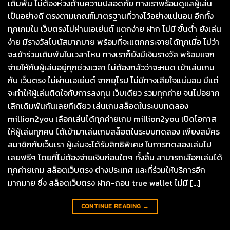
เดิมพัน ไม่ต้องห่วงด้านความปลอดภัย ทางเราพร้อมดูแลผู้เล่น
เป็นอย่างดี ตรงตามเกณฑ์มาตรฐานที่วางไว้อย่างแน่นอน อีกทั้ง
ทุกเกมใน เว็บตรงไม่ผ่านเอเย่นต์ แตกง่าย ฝาก ไม่มี ขั้นต่ำ ยังเล่น
ง่าย มีรางวัลโบนัสมากมาย พร้อมที่จะแตกกระจายได้ทุกเมื่อ ไม่ว่า
จะเข้าร่วมเดิมพันในเวลาไหน ทางเราก็ยังมีเงินรางวัล พร้อมแจก
จ่ายให้กับผู้เล่นอยู่ทุกช่วงเวลา ไม่ต้องกลัวว่าจะหมด เข้าเล่นเกม
กับ เว็บตรง ไม่ผ่านเอเย่นต์ จากยุโรป ไม่มีทางเสียใจแน่นอน มีแต่
จะทำให้ผู้เล่นติดใจกับการลงทุน เว็บเดียว รวมทุกค่าย จนไม่อยาก
เลิกเดิมพันกันเลยทีเดียว เล่นเกมสล็อตในระบบทดลอง
million2you เลือกเล่นได้ทุกค่ายเกม million2you เปิดโอกาส
ให้ผู้เล่นทุกคน ได้เข้ามาเล่นเกมสล็อตในระบบทดลอง เพียงสมัคร
สมาชิกกับเว็บเรา ผู้เล่นจะได้รับสิทธิพิเศษ ในการทดลองเล่นไป
เลยฟรีๆ โดยที่ไม่ต้องจ่ายเงินก่อนใดๆ ทั้งสิ้น สามารถเลือกเล่นได้
ทุกค่ายเกม สล็อตเว็บตรง ต่างประเทศ และที่ร่วมให้บริการอีก
มากมาย ซึ่ง สล็อตเว็บตรง ฝาก-ถอน true wallet ไม่มี […]
CONTINUE READING
→