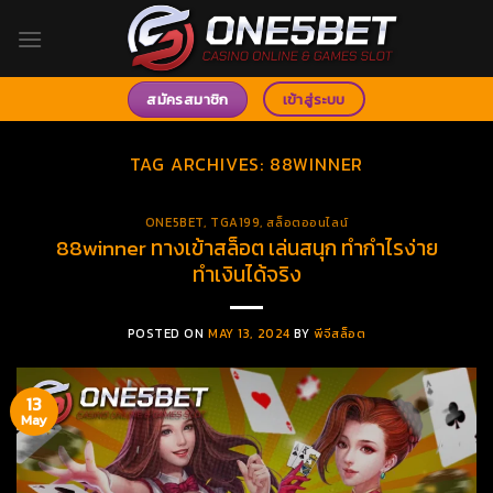
Skip
to
content
สมัครสมาชิก
เข้าสู่ระบบ
TAG ARCHIVES:
88WINNER
ONE5BET
,
TGA199
,
สล็อตออนไลน์
88winner ทางเข้าสล็อต เล่นสนุก ทำกำไรง่าย
ทำเงินได้จริง
POSTED ON
MAY 13, 2024
BY
พีจีสล็อต
13
May