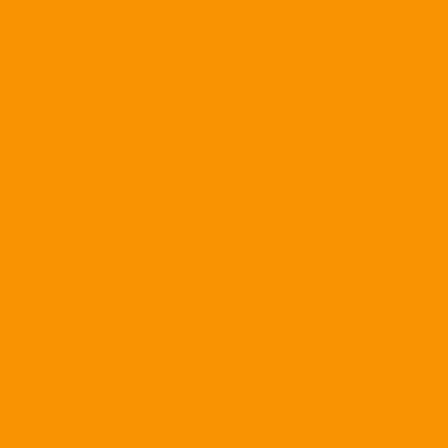
https://tga689z.com
https://tga689z.co
https://tga689z.xyz
https://rico689.com
https://g2g-cash.org
https://g2g-cash.co
https://pg15k.bet
https://pg15k.me
https://pg15k.xyz
https://pg15k.co
https://pg15k.net
https://pgbet15k.com
https://pg15k.bet
https://pg15k.me
https://pg15k.xyz
https://pg15k.co
https://tga1168.com/
https://tgabet.xyz/
http://tga789.com/
https://tga1168.net/
https://tga1168.top/
https://tga1168.life/
https://678xbet.net/
https://678xbet.co
https://ans-allstars.com/
https://rico168.net/
https://rico168.com/
https://one5bet.net/
https://one5bet.co/
https://tga199.com/
https://reborn789.net/
https://true-
walletslot.net
https://reborn789.me/
https://jazz55.net/
https://walletslottrue.com
https://true-walletslot.net
https://slot-freecredit.top
https://true-walletslot.com
https://jazz55.top/
https://jazz-55.co/
https://jazz-55.com/
https://jazz-55.net/
https://jazz55.co/
https://g2gbetvip888.com/
https://g2gbetwallet.com/
https://g2gbetwallet.net/
https://xn--82ca8bbo3nc4a9d.com/
https://g2gbetwallet.co/
https://tga689.com