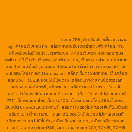
https://g2gbetwallet.co/
https://tga689.com
https://tga689.me/
https://tgabet689.com
https://tgabet689.net/
https://tgabet689.co
https://walletslottrue.com/
https://wallet-slottrue.com/
https://true-walletslot.net/
https://true-walletslot.com/
https://slot-freecredit.top/
reborn789 , One5bet , สล็อตแตกง่าย
pg , สล็อต เว็บใหญ่ PG , สล็อตฝาก10รับ100ล่าสุด , พีจี สล็อต , ค่าย
สล็อตออนไลน์ ชั้นนำ , แจกฟรีสปิน , สล็อต เว็บตรง ฝาก-ถอน true
wallet ไม่มี ขั้น ต่ํา , เว็บตรง รองรับ วอ เลท , เว็บตรงไม่ผ่านเอเย่นต์ แตก
ง่าย ฝาก ไม่มี ขั้นต่ำ , เว็บพนัน ฝากถอน ไม่มี ขั้นต่ำ เติม ด้วย wallet , เว็บ
พนันออนไลน์ เติมผ่าน true wallet , สล็อตเว็บตรง แตกง่าย , เว็บสล็อต
แตกบ่อย , เว็บพนันออนไลน์เว็บตรง , สล็อตแตกง่าย ทุนน้อยวอเลท ,
ทดลองเล่นสล็อตฟรี , สล็อต888 , สล็อต 888 เว็บตรง , เว็บพนัน
ออนไลน์ เว็บตรงไม่ผ่านเอเย่นต์ วอ เลท , สล็อตเว็บตรงไม่ผ่านเอเย่นต์
777 , เว็บพนันออนไลน์ เว็บตรง 100 , เว็บพนันออนไลน์ 888 เว็บตรง ,
เว็บพนัน true wallet เครดิตฟรี , สล็อต เว็บตรงไม่ผ่านเอเย่นต์ไม่มีขั้นต่ำ
, สล็อต เบ ท ต่ำ แตกง่าย , เล่นคาสิโนออนไลน์เว็บตรง ไม่ผ่านเอเยนต์ ,
สล็อตทรูวอเลท ไม่มีขั้นต่ำ , สมัครเว็บผ่านวอเลท , สมัคร สล็อตวอเลท ,
ทางเข้าเล่นเกม reborn789 , สมัครเล่น reborn789, TGA15 , TGA15