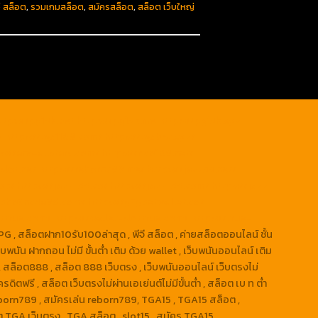
จี สล็อต
,
รวมเกมสล็อต
,
สมัครสล็อต
,
สล็อต เว็บใหญ่
ttps://pg15k.bet
https://pg15k.me
https://pg15k.xyz
o
https://tga1168.com/
https://tgabet.xyz/
s://ans-allstars.com/
https://rico168.net/
slot.net
https://reborn789.me/
https://jazz55.net/
top/
https://jazz-55.co/
https://jazz-55.com/
https://jazz-
8bbo3nc4a9d.com/
https://g2gbetwallet.co/
ottrue.com/
https://wallet-slottrue.com/
https://true-
 , สล็อตฝาก10รับ100ล่าสุด , พีจี สล็อต , ค่ายสล็อตออนไลน์ ชั้น
ว็บพนัน ฝากถอน ไม่มี ขั้นต่ำ เติม ด้วย wallet , เว็บพนันออนไลน์ เติม
, สล็อต888 , สล็อต 888 เว็บตรง , เว็บพนันออนไลน์ เว็บตรงไม่
ิตฟรี , สล็อต เว็บตรงไม่ผ่านเอเย่นต์ไม่มีขั้นต่ำ , สล็อต เบ ท ต่ำ
 reborn789 , สมัครเล่น reborn789, TGA15 , TGA15 สล็อต ,
 TGA เว็บตรง , TGA สล็อต , slot15 , สมัคร TGA15 ,