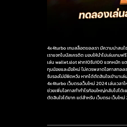
4x4turbo เกมสล็อตของเรา มีความน่าสนใจและ
เราแจกโบนัสเครดิต มอบให้นำไปเล่นเกมฟรี สน
เล่น wallet.slot ฝาก10รับ100 แจกหนัก แตกจร
ทุนน้อยและมือใหม่ ไม่ควรพลาดโอกาสทองเช่นน
รับรองไม่มีผิดหวัง หากได้ตัดสินใจเข้ามาเล่
4x4turbo เว็บตรงเว็บใหม่ 2024 เล่นเวลาไ
ช่วยเพิ่มโอกาสทำกำไรก้อนใหญ่กลับไปได้เยอะ 
ตัดสินใจได้ยาก แต่สำหรับ เว็บตรง เว็บใหม