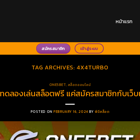
หน้าแรก
สมัครสมาชิก
เข้าสู่ระบบ
TAG ARCHIVES:
4X4TURBO
ONE5BET
,
สล็อตออนไลน์
ดลองเล่นสล็อตฟรี แค่สมัครสมาชิกกับเว็บเกม
POSTED ON
FEBRUARY 16, 2024
BY
พีจีสล็อต