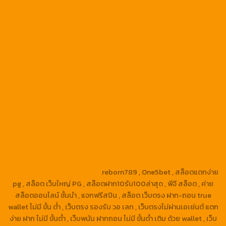
https://rico168.com/
https://one5bet.net/
https://one5bet.co/
https://tga199.com/
https://reborn789.net/
https://true-
walletslot.net
https://reborn789.me/
https://jazz55.net/
https://walletslottrue.com
https://true-walletslot.net
https://slot-freecredit.top
https://true-walletslot.com
https://jazz55.top/
https://jazz-55.co/
https://jazz-55.com/
https://jazz-55.net/
https://jazz55.co/
https://g2gbetvip888.com/
https://g2gbetwallet.com/
https://g2gbetwallet.net/
https://xn--82ca8bbo3nc4a9d.com/
https://g2gbetwallet.co/
https://tga689.com
https://tga689.me/
https://tgabet689.com
https://tgabet689.net/
https://tgabet689.co
https://walletslottrue.com/
https://wallet-slottrue.com/
https://true-walletslot.net/
https://true-walletslot.com/
https://slot-freecredit.top/
reborn789 , One5bet , สล็อตแตกง่าย
pg , สล็อต เว็บใหญ่ PG , สล็อตฝาก10รับ100ล่าสุด , พีจี สล็อต , ค่าย
สล็อตออนไลน์ ชั้นนำ , แจกฟรีสปิน , สล็อต เว็บตรง ฝาก-ถอน true
wallet ไม่มี ขั้น ต่ํา , เว็บตรง รองรับ วอ เลท , เว็บตรงไม่ผ่านเอเย่นต์ แตก
ง่าย ฝาก ไม่มี ขั้นต่ำ , เว็บพนัน ฝากถอน ไม่มี ขั้นต่ำ เติม ด้วย wallet , เว็บ