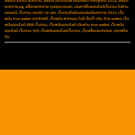
สล็อตเว็บตรง แตกง่าย
,
สล็อตเว็บตรงไม่ผ่านเอเย่นต์ ที่ดีที่สุดที่ปี 2023
,
สล็อต
แตกง่าย pg
,
สล็อตแตกง่าย ทุนน้อยวอเลท
,
เล่นคาสิโนออนไลน์เว็บตรง ไม่ผ่าน
เอเยนต์
,
เว็บตรง รองรับ วอ เลท
,
เว็บตรงไม่ผ่านเอเย่นต์แตกง่าย 2022
,
เว็บ
พนัน true wallet เครดิตฟรี
,
เว็บพนัน ฝากถอน ไม่มี ขั้นต่ำ เติม ด้วย wallet
,
เว็บ
พนันออนไลน์ 888 เว็บตรง
,
เว็บพนันออนไลน์ เติมผ่าน true wallet
,
เว็บพนัน
ออนไลน์ เว็บตรง 100
,
เว็บพนันออนไลน์เว็บตรง
,
เว็บสล็อตแตกบ่อย
,
แจกฟรีส
ปิน
https://tga689z.com
https://tga689z.co
https://tga689z.xyz
https://rico689.com
https://g2g-cash.org
https://g2g-cash.co
https://pg15k.bet
https://pg15k.me
https://pg15k.xyz
https://pg15k.co
https://pg15k.net
https://pgbet15k.com
https://pg15k.bet
https://pg15k.me
https://pg15k.xyz
https://pg15k.co
https://tga1168.com/
https://tgabet.xyz/
http://tga789.com/
https://tga1168.net/
https://tga1168.top/
https://tga1168.life/
https://678xbet.net/
https://678xbet.co
https://ans-allstars.com/
https://rico168.net/