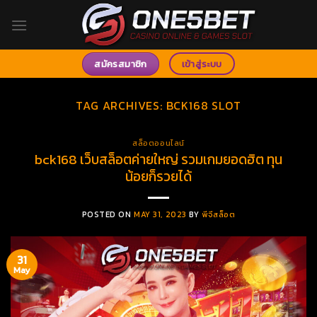
Skip
to
content
สมัครสมาชิก
เข้าสู่ระบบ
TAG ARCHIVES:
BCK168 SLOT
สล็อตออนไลน์
bck168 เว็บสล็อตค่ายใหญ่ รวมเกมยอดฮิต ทุน
น้อยก็รวยได้
POSTED ON
MAY 31, 2023
BY
พีจีสล็อต
31
May