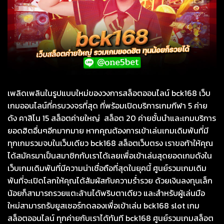
เพลิดเพลินในรูปแบบใหม่ของวงการสล็อตออนไลน์ bck168 เว็บ
เกมออนไลน์ที่ครบวงจรที่สุด ที่พร้อมเปิดบริการเกมกีฬา 5 ค่าย
ดัง คาสิโน 15 สล็อตค่ายใหญ่ สล็อต 20 ค่ายชั้นนำและเกมบริการ
ยอดฮิตอื่นๆอีกมากมาย หากคุณต้องการเข้าเล่นเกมเดิมพันที่มี
ทุกเกมรวมจบในเว็บเดียว bck168 สล็อตเว็บตรง เราขอท้าให้คุณ
ได้สมัครมาเป็นสมาชิกกับเราได้เลยเพื่อเข้าเล่นสุดยอดเกมดังใน
เว็บเกมเดิมพันที่มีความน่าเชื่อถือที่สุดในยุคนี้ ศูนย์รวมเกมเดิม
พันที่จะเปิดโลกให้คุณได้สัมผัสกับความร่ำรวย ด้วยเงินลงทุนเล็ก
น้อยก็สามารถรวยแตะล้านได้พริบตาเดียว และสำหรับผู้เล่นมือ
ใหม่สามารถรับยูสเซอร์ทดลองเพื่อเข้าเล่น bck168 slot เกม
สล็อตออนไลน์ ทุกค่ายกับเราได้ทันที bck168 ศูนย์รวมเกมสล็อต