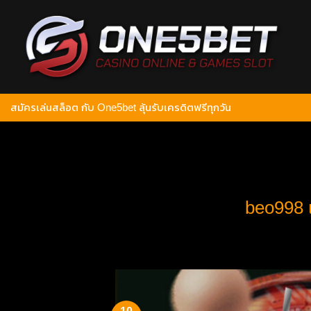
Skip
to
content
สมัครเล่นสล็อต กับ One5bet ลุ้นรับเครดิตฟรีทุกวัน
beo998 เ