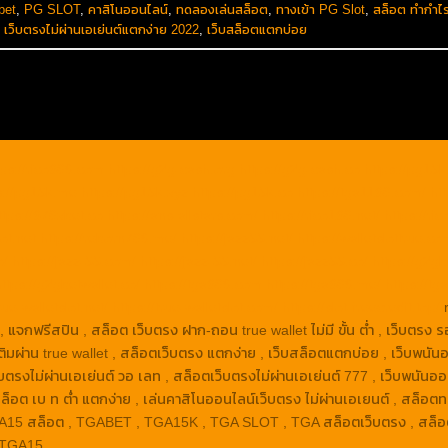
bet
,
PG SLOT
,
คาสิโนออนไลน์
,
ทดลองเล่นสล็อต
,
ทางเข้า PG Slot
,
สล็อต ทำกำไ
,
เว็บตรงไม่ผ่านเอเย่นต์แตกง่าย 2022
,
เว็บสล็อตแตกบ่อย
tps://rico689.com
https://g2g-cash.org
https://g2g-cash.co
https://pg15k
s://pg15k.me
https://pg15k.xyz
https://pg15k.co
https://tga1168.com/
htt
ttps://678xbet.co
https://ans-allstars.com/
https://rico168.net/
https://ri
lot.net
https://reborn789.me/
https://jazz55.net/
https://walletslottrue.co
o/
https://jazz-55.com/
https://jazz-55.net/
https://jazz55.co/
https://g2g
https://g2gbetwallet.co/
https://tga689.com
https://tga689.me/
https://t
true-walletslot.net/
https://true-walletslot.com/
https://slot-freecredit.top/
r
จกฟรีสปิน , สล็อต เว็บตรง ฝาก-ถอน true wallet ไม่มี ขั้น ต่ํา , เว็บตรง รอง
น์ เติมผ่าน true wallet , สล็อตเว็บตรง แตกง่าย , เว็บสล็อตแตกบ่อย , เว็บ
ตรงไม่ผ่านเอเย่นต์ วอ เลท , สล็อตเว็บตรงไม่ผ่านเอเย่นต์ 777 , เว็บพนันออ
 , สล็อต เบ ท ต่ำ แตกง่าย , เล่นคาสิโนออนไลน์เว็บตรง ไม่ผ่านเอเยนต์ , สล็อต
A15 สล็อต , TGABET , TGA15K , TGA SLOT , TGA สล็อตเว็บตรง , สล็อต TG
 TGA15 ,