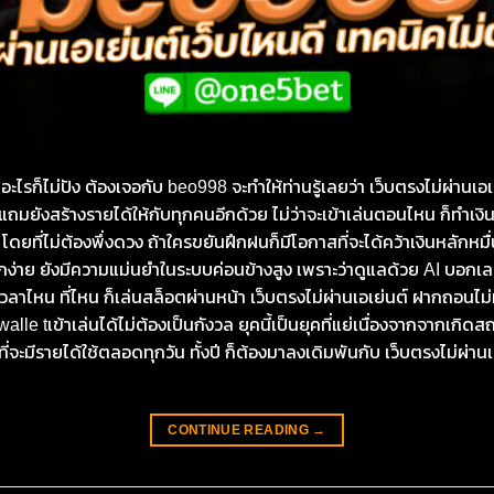
ทำอะไรก็ไม่ปัง ต้องเจอกับ beo998 จะทำให้ท่านรู้เลยว่า เว็บตรงไม่ผ่านเอเย
แถมยังสร้างรายได้ให้กับทุกคนอีกด้วย ไม่ว่าจะเข้าเล่นตอนไหน ก็ทำเงิน
โดยที่ไม่ต้องพึ่งดวง ถ้าใครขยันฝึกฝนก็มีโอกาสที่จะได้คว้าเงินหลักหมื
กง่าย ยังมีความแม่นยำในระบบค่อนข้างสูง เพราะว่าดูแลด้วย AI บอกเลยว
ลาไหน ที่ไหน ก็เล่นสล็อตผ่านหน้า เว็บตรงไม่ผ่านเอเย่นต์ ฝากถอนไม่มีข
lle tเข้าเล่นได้ไม่ต้องเป็นกังวล ยุคนี้เป็นยุคที่แย่เนื่องจากจากเกิด
จที่จะมีรายได้ใช้ตลอดทุกวัน ทั้งปี ก็ต้องมาลงเดิมพันกับ เว็บตรงไม่ผ่
CONTINUE READING
→