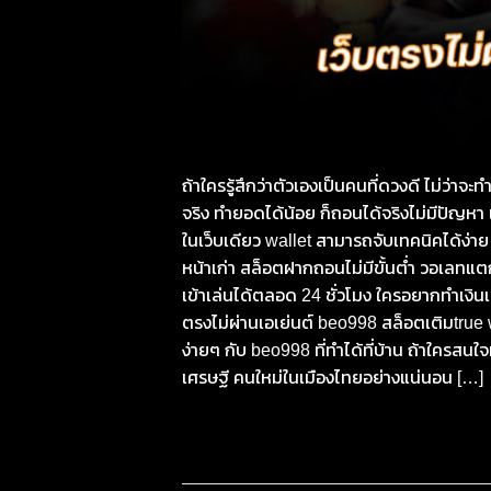
ถ้าใครรู้สึกว่าตัวเองเป็นคนที่ดวงดี ไม่ว่าจะ
จริง ทำยอดได้น้อย ก็ถอนได้จริงไม่มีปัญหา 
ในเว็บเดียว wallet สามารถจับเทคนิคได้ง่าย 
หน้าเก่า สล็อตฝากถอนไม่มีขั้นต่ำ วอเลทแต
เข้าเล่นได้ตลอด 24 ชั่วโมง ใครอยากทำเงินเว
ตรงไม่ผ่านเอเย่นต์ beo998 สล็อตเติมtrue wa
ง่ายๆ กับ beo998 ที่ทำได้ที่บ้าน ถ้าใครสนใ
เศรษฐี คนใหม่ในเมืองไทยอย่างแน่นอน […]