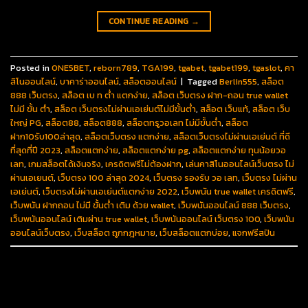
CONTINUE READING
→
Posted in
ONE5BET
,
reborn789
,
TGA199
,
tgabet
,
tgabet199
,
tgaslot
,
คา
สิโนออนไลน์
,
บาคาร่าออนไลน์
,
สล็อตออนไลน์
|
Tagged
Berlin555
,
สล็อต
888 เว็บตรง
,
สล็อต เบ ท ต่ำ แตกง่าย
,
สล็อต เว็บตรง ฝาก-ถอน true wallet
ไม่มี ขั้น ต่ํา
,
สล็อต เว็บตรงไม่ผ่านเอเย่นต์ไม่มีขั้นต่ำ
,
สล็อต เว็บแท้
,
สล็อต เว็บ
ใหญ่ PG
,
สล็อต88
,
สล็อต888
,
สล็อตทรูวอเลท ไม่มีขั้นต่ำ
,
สล็อต
ฝาก10รับ100ล่าสุด
,
สล็อตเว็บตรง แตกง่าย
,
สล็อตเว็บตรงไม่ผ่านเอเย่นต์ ที่ดี
ที่สุดที่ปี 2023
,
สล็อตแตกง่าย
,
สล็อตแตกง่าย pg
,
สล็อตแตกง่าย ทุนน้อยวอ
เลท
,
เกมสล็อตได้เงินจริง
,
เครดิตฟรีไม่ต้องฝาก
,
เล่นคาสิโนออนไลน์เว็บตรง ไม่
ผ่านเอเยนต์
,
เว็บตรง 100 ล่าสุด 2024
,
เว็บตรง รองรับ วอ เลท
,
เว็บตรง ไม่ผ่าน
เอเย่นต์
,
เว็บตรงไม่ผ่านเอเย่นต์แตกง่าย 2022
,
เว็บพนัน true wallet เครดิตฟรี
,
เว็บพนัน ฝากถอน ไม่มี ขั้นต่ำ เติม ด้วย wallet
,
เว็บพนันออนไลน์ 888 เว็บตรง
,
เว็บพนันออนไลน์ เติมผ่าน true wallet
,
เว็บพนันออนไลน์ เว็บตรง 100
,
เว็บพนัน
ออนไลน์เว็บตรง
,
เว็บสล็อต ถูกกฎหมาย
,
เว็บสล็อตแตกบ่อย
,
แจกฟรีสปิน