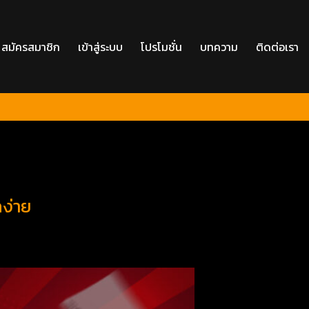
สมัครสมาชิก
เข้าสู่ระบบ
โปรโมชั่น
บทความ
ติดต่อเรา
ง่าย