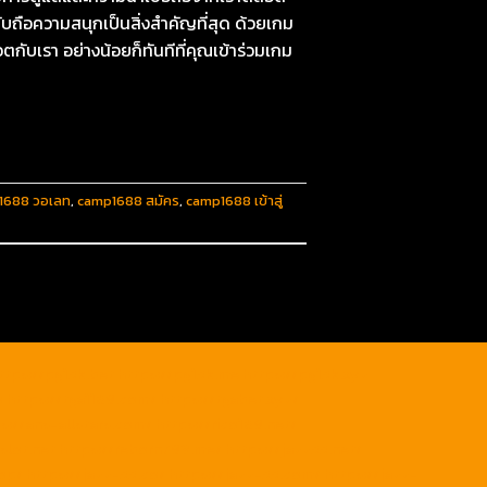
นับถือความสนุกเป็นสิ่งสำคัญที่สุด ด้วยเกม
ตกับเรา อย่างน้อยก็ทันทีที่คุณเข้าร่วมเกม
1688 วอเลท
,
camp1688 สมัคร
,
camp1688 เข้าสู่
ttps://pg15k.bet
https://pg15k.me
https://pg15k.xyz
o
https://tga1168.com/
https://tgabet.xyz/
s://ans-allstars.com/
https://rico168.net/
slot.net
https://reborn789.me/
https://jazz55.net/
top/
https://jazz-55.co/
https://jazz-55.com/
https://jazz-