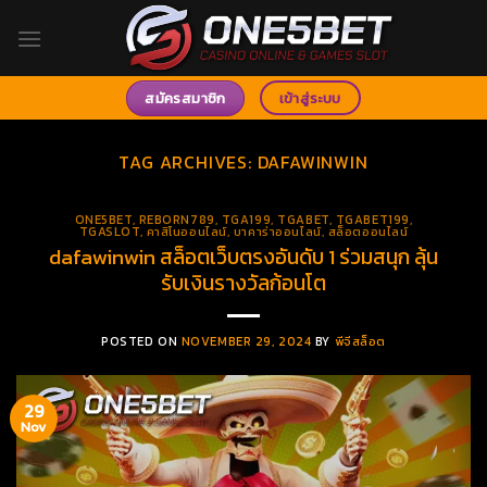
Skip
to
content
สมัครสมาชิก
เข้าสู่ระบบ
TAG ARCHIVES:
DAFAWINWIN
ONE5BET
,
REBORN789
,
TGA199
,
TGABET
,
TGABET199
,
TGASLOT
,
คาสิโนออนไลน์
,
บาคาร่าออนไลน์
,
สล็อตออนไลน์
dafawinwin สล็อตเว็บตรงอันดับ 1 ร่วมสนุก ลุ้น
รับเงินรางวัลก้อนโต
POSTED ON
NOVEMBER 29, 2024
BY
พีจีสล็อต
29
Nov