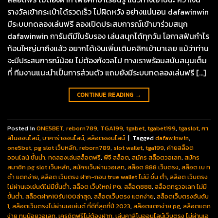
รางวัลเข้ากระเป๋าได้รวดเร็ว ไม่ผิดหวัง อย่างแน่นอน dafawinwin
มีระบบทดลองเล่นฟรี ลองเปิดประสบการณ์เข้ามาร่วมสนุก
dafawinwin การันตีมีใบรับรอง เล่นสนุกได้ทุกวัน โอกาสฟันกำไร
ก้อนใหญ่มาถึงแล้ว อยากได้เงินเพิ่มเติมคลิกเข้ามาเลย แม้ว่าท่าน
จะมีประสบการณ์น้อย ไม่ต้องกังวลไป ทางเราพร้อมสนับสนุนเต็ม
ที่ ทีมงานแนะนำเป็นการส่วนตัว แถมยังมีระบบทดลองเล่นฟรี […]
CONTINUE READING
→
Posted in
ONE5BET
,
reborn789
,
TGA199
,
tgabet
,
tgabet199
,
tgaslot
,
คา
สิโนออนไลน์
,
บาคาร่าออนไลน์
,
สล็อตออนไลน์
|
Tagged
dafawinwin
,
one5bet
,
pg slot เว็บหลัก
,
reborn789
,
slot wallet
,
tga199
,
ค่ายสล็อต
ออนไลน์ ชั้นนำ
,
ทดลองเล่นสล็อตฟรี
,
พีจี สล็อต
,
สมัคร สล็อตวอเลท
,
สมัคร
สมาชิก pg slot เว็บหลัก
,
สมัครเว็บผ่านวอเลท
,
สล็อต 888 เว็บตรง
,
สล็อต เบ ท
ต่ำ แตกง่าย
,
สล็อต เว็บตรง ฝาก-ถอน true wallet ไม่มี ขั้น ต่ํา
,
สล็อต เว็บตรง
ไม่ผ่านเอเย่นต์ไม่มีขั้นต่ำ
,
สล็อต เว็บใหญ่ PG
,
สล็อต888
,
สล็อตทรูวอเลท ไม่มี
ขั้นต่ำ
,
สล็อตฝาก10รับ100ล่าสุด
,
สล็อตเว็บตรง แตกง่าย
,
สล็อตเว็บตรงอันดับ
1
,
สล็อตเว็บตรงไม่ผ่านเอเย่นต์ ที่ดีที่สุดที่ปี 2023
,
สล็อตแตกง่าย pg
,
สล็อตแตก
ง่าย ทุนน้อยวอเลท
,
เครดิตฟรีไม่ต้องฝาก
,
เล่นคาสิโนออนไลน์เว็บตรง ไม่ผ่านเอ