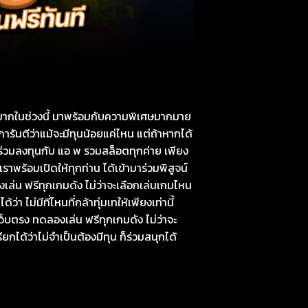
งมากในช่วงนี้ มาพร้อมกับความพิเศษมากมาย
การันตีว่าแม้จะมีทุนน้อยแค่ไหน แต่ถ้าหากได้
ร่วมลงทุนกับ แอ พ รวมสล็อตทุกค่าย เพียง
าพร้อมเปิดให้ทุกท่าน ได้เข้ามาร่วมพิสูจน์
องเล่น ฟรีทุกเกมดัง ไม่ว่าจะเลือกเล่นเกมไหน
 ไม่มีที่ไหนที่กล้าทุ่มเทให้เพียงเท่านี้
็บตรง ทดลองเล่น ฟรีทุกเกมดัง ไม่ว่าจะ
ด้ว่าไม่จำเป็นต้องมีทุน ก็ร่วมสนุกได้