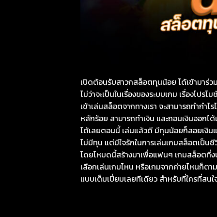
เปิดต้อนรับสาวกสล็อตทุนน้อย ได้เข้ามาร่
ไม่ว่าจะเป็นในเรื่องของระบบเกม เรื่องโปรโม
เข้าเล่นสล็อตจากทางเรา จะสามารถทำกำไรได
หลักร้อย สามารถทำเงิน และถอนเงินออกได้เป็น
ได้เลยตอนนี้ เล่นแล้วดี มีทุนน้อยก็สอยเงิน
ไม่มีทุน แต่มีใจรักในการเล่นเกมสล็อตเป็นชีวิ
โดยโหมดนี้สร้างมาเพื่อแฟนๆ เกมสล็อตที่ง
เลือกเล่นเกมไหน หรือเกมจากค่ายไหนก็ตาม ส
แบบเต็มเปี่ยมเลยทีเดียว สำหรับที่ใครที่สนใ