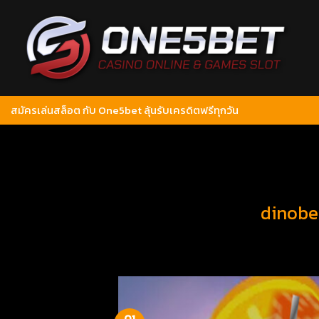
Skip
to
content
สมัครเล่นสล็อต กับ One5bet ลุ้นรับเครดิตฟรีทุกวัน
dinobet
01