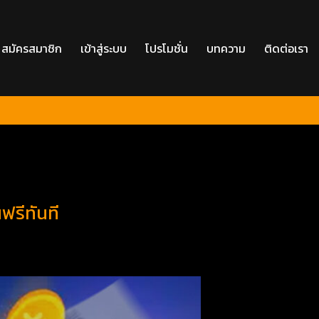
สมัครสมาชิก
เข้าสู่ระบบ
โปรโมชั่น
บทความ
ติดต่อเรา
ฟรีทันที