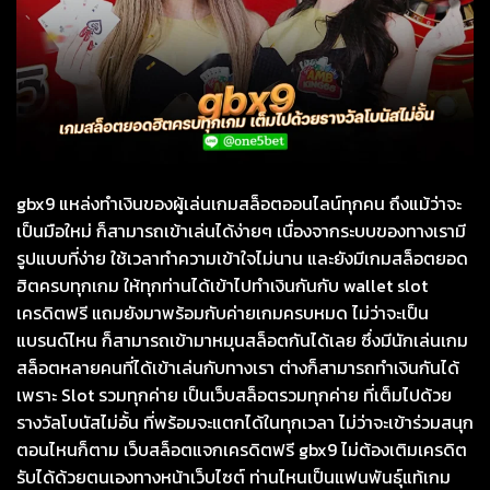
gbx9 แหล่งทำเงินของผู้เล่นเกมสล็อตออนไลน์ทุกคน ถึงแม้ว่าจะ
เป็นมือใหม่ ก็สามารถเข้าเล่นได้ง่ายๆ เนื่องจากระบบของทางเรามี
รูปแบบที่ง่าย ใช้เวลาทำความเข้าใจไม่นาน และยังมีเกมสล็อตยอด
ฮิตครบทุกเกม ให้ทุกท่านได้เข้าไปทำเงินกันกับ wallet slot
เครดิตฟรี แถมยังมาพร้อมกับค่ายเกมครบหมด ไม่ว่าจะเป็น
แบรนด์ไหน ก็สามารถเข้ามาหมุนสล็อตกันได้เลย ซึ่งมีนักเล่นเกม
สล็อตหลายคนที่ได้เข้าเล่นกับทางเรา ต่างก็สามารถทำเงินกันได้
เพราะ Slot รวมทุกค่าย เป็นเว็บสล็อตรวมทุกค่าย ที่เต็มไปด้วย
รางวัลโบนัสไม่อั้น ที่พร้อมจะแตกได้ในทุกเวลา ไม่ว่าจะเข้าร่วมสนุก
ตอนไหนก็ตาม เว็บสล็อตแจกเครดิตฟรี gbx9 ไม่ต้องเติมเครดิต
รับได้ด้วยตนเองทางหน้าเว็บไซต์ ท่านไหนเป็นแฟนพันธุ์แท้เกม