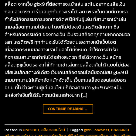
สล็อต จากเว็บ gbx9 ที่ต้องการจะเข้าเล่น แต่ไม่อยากจะเสียเงิน
ก่อน สามารถมาร่วมสนุกกับทางเราได้เลย เพราะในตอนนี้ทางเรา
กำลังมีกิจกรรมการแจกเครดิตฟรีให้กับผู้เล่น ที่สามารถเข้าเล่น
เกมสล็อตทุกเกมได้เลย โดยที่ไม่ต้องเติมเครดิตสักบาท ซึ่ง
สำหรับกิจกรรมดีๆ ของทางเว็บ เว็บรวมสล็อตทุกค่ายฝากถอนวอ
เลท เครดิตฟรี ทุกท่านจะรับได้ด้วยตนเองทางหน้าเว็บไซต์
เนื่องจากระบบของทางเราเป็นออโต้ทั้งหมด ทำให้การเข้ารับ
กิจกรรมสามารถทำกันได้อย่างสะดวก ถือได้ว่าทางเว็บ สมัคร
สล็อตpgเว็บตรง จะทำให้ท่านเข้าเล่นเกมสล็อตกันได้ แบบไม่ต้อง
เสียเงินสักสตางค์เดียว เว็บเกมสล็อตออนไลน์ยอดนิยม gbx9 มี
เกมมากมายให้เลือกจัดหนักจัดเต็ม เว็บเกมสล็อตออนไลน์ยอด
นิยม ที่ไม่ว่าจะถามผู้เล่นคนไหน ก็ต้องตอบว่า gbx9 เพราะเป็น
แหล่งทำเงินที่ได้รับความนิยมอย่างมาก […]
CONTINUE READING
→
Posted in
ONE5BET
,
สล็อตออนไลน์
|
Tagged
gbx9
,
one5bet
,
ทดลองเล่น
สล็อต
,
ทางเข้า PG Slot
,
ทางเข้าสล็อต
,
พีจี สล็อต
,
รวมเกมสล็อต
,
สมัคร สล็อต