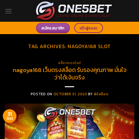
Skip
to
content
สมัครสมาชิก
เข้าสู่ระบบ
TAG ARCHIVES:
NAGOYA168 SLOT
สล็อตออนไลน์
nagoya168 เว็บตรงสล็อต รับรองคุณภาพ มั่นใจ
ว่าได้เงินจริง
POSTED ON
OCTOBER 31, 2023
BY
พีจีสล็อต
31
Oct