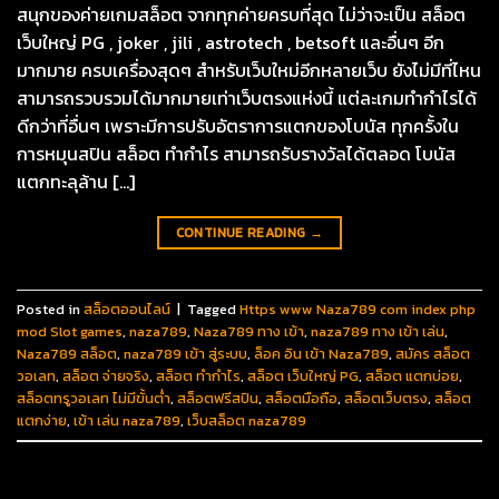
สนุกของค่ายเกมสล็อต จากทุกค่ายครบที่สุด ไม่ว่าจะเป็น สล็อต
เว็บใหญ่ PG , joker , jili , astrotech , betsoft และอื่นๆ อีก
มากมาย ครบเครื่องสุดๆ สำหรับเว็บใหม่อีกหลายเว็บ ยังไม่มีที่ไหน
สามารถรวบรวมได้มากมายเท่าเว็บตรงแห่งนี้ แต่ละเกมทำกำไรได้
ดีกว่าที่อื่นๆ เพราะมีการปรับอัตราการแตกของโบนัส ทุกครั้งใน
การหมุนสปิน สล็อต ทำกำไร สามารถรับรางวัลได้ตลอด โบนัส
แตกทะลุล้าน […]
CONTINUE READING
→
Posted in
สล็อตออนไลน์
|
Tagged
Https www Naza789 com index php
mod Slot games
,
naza789
,
Naza789 ทาง เข้า
,
naza789 ทาง เข้า เล่น
,
Naza789 สล็อต
,
naza789 เข้า สู่ระบบ
,
ล็อค อิน เข้า Naza789
,
สมัคร สล็อต
วอเลท
,
สล็อต จ่ายจริง
,
สล็อต ทำกำไร
,
สล็อต เว็บใหญ่ PG
,
สล็อต แตกบ่อย
,
สล็อตทรูวอเลท ไม่มีขั้นต่ำ
,
สล็อตฟรีสปิน
,
สล็อตมือถือ
,
สล็อตเว็บตรง
,
สล็อต
แตกง่าย
,
เข้า เล่น naza789
,
เว็บสล็อต naza789