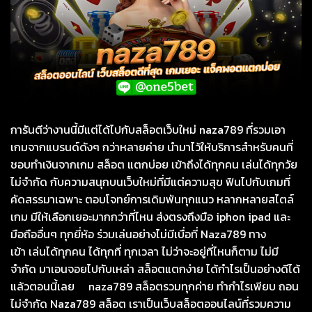
การันตีว่างานนี้มีแต่ได้ไปกับสล็อตเว็บใหม่ naza789 ที่รวมเอา
เกมจากแบรนด์ดังๆ กว่าหลายค่าย นำมาไว้ให้บริการสำหรับคนที่
ชอบทำเงินจากเกม สล็อต แตกบ่อย เข้าถึงได้ทุกคน เล่นได้ทุกวัย
ไม่จำกัด กับความสนุกบนเว็บใหม่ที่มีแต่ความสุข ฟินไปกับเกมที่
คัดสรรมาเฉพาะ ตอบโจทย์การเดิมพันทุกแนว หลากหลายสไตล์
เกม มีให้เลือกเยอะมากกว่าที่ไหน ส่งตรงถึงมือ iphon ipad และ
มือถืออื่นๆ ทุกยี่ห้อ ร่วมเล่นอย่างไม่มีเบื่อที่ Naza789 ทาง
เข้า เล่นได้ทุกคน ได้ทุกที่ ทุกเวลา ไม่ว่าจะอยู่ที่ไหนก็ตาม ไม่มี
จำกัด มาเอนจอยไปกับเหล่า สล็อตแตกง่าย ได้กำไรเป็นอย่างดีได้
แล้วตอนนี้เลย naza789 สล็อตรวมทุกค่าย ทำกำไรเพียบ ถอน
ไม่จำกัด Naza789 สล็อต เราเป็นเว็บสล็อตออนไลน์ที่รวมความ