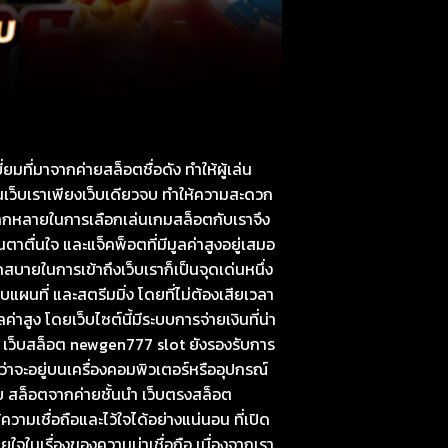
่มาจากค่ายสล็อตชื่อดัง ทำให้ผู้เล่น
เว็บเราเพียงเว็บเดียวจบ ทำให้ความสะดวก
มหลากหลายในการเลือกเล่นเกมสล็อตกับเราจึง
ตื่นใจ และแจ็คพ็อตที่มีมูลค่าสูงอยู่เสมอ
สบายในการเข้าถึงเว็บเราก็เป็นจุดเด่นหนึ่ง
แผนที่ และสตรีมมิ่ง โดยที่ไม่ต้องเสียเวลา
สูง โดยเว็บไซต์นี้มีระบบการจ่ายเงินที่น่า
อง เว็บสล็อต newgen777 slot ยังรองรับการ
ว่าจะอยู่บนเครื่องคอมพิวเตอร์หรืออุปกรณ์
 สล็อตจากค่ายชั้นนำ เว็บตรงสล็อต
ามเชื่อถือและไว้ใจได้อย่างแน่นอน ที่เปิด
ใจในเรื่องของความน่าเชื่อถือ เนื่องจากเรา