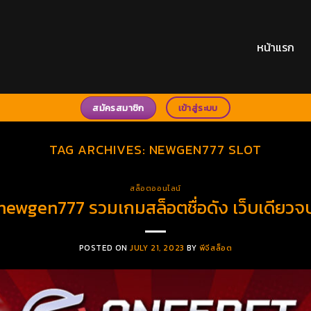
หน้าแรก
สมัครสมาชิก
เข้าสู่ระบบ
TAG ARCHIVES:
NEWGEN777 SLOT
สล็อตออนไลน์
newgen777 รวมเกมสล็อตชื่อดัง เว็บเดียวจ
POSTED ON
JULY 21, 2023
BY
พีจีสล็อต