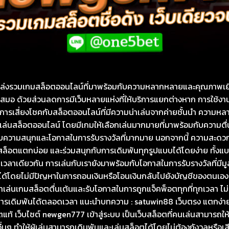
่งรวมเกมสล็อตออนไลน์ที่มาพร้อมกับความหลากหลายและคุณภาพเยี่ยมที
มอ ด้วยส่วนลดการมีเว็บหลายแห่งที่ให้บริการแยกต่างหาก การใช้งาน
่ต้องการเสี่ยงโชคกับสล็อตออนไลน์ที่มีความน่าเล่นจากค่ายชั้นนำ ควา
่นสล็อตออนไลน์ โดยมีเกมให้เลือกเล่นมากมายที่มาพร้อมกับความตื่นตา
วังกับความสนุกและโอกาสในการรับรางวัลที่มากมาย นอกจากนี้ ความสะดวก
ว็บสล็อตแตกบ่อย และร่วมสนุกกับการเดิมพันทุกรูปแบบได้โดยง่าย ทั้งแบบ
เดียวกัน การเล่นกับเรายังมาพร้อมกับโอกาสในการรับรางวัลที่มีมูลค่า
เงินได้โดยไม่มีปัญหาในการถอนเงินหรือโอนเงินกลับไปยังบัญชีของตนเ
ข้าเล่นเกมสล็อตตื่นเต้นและรับโอกาสในการถูกแจ็คพ็อตทุกที่ทุกเวลา ไม่
การเดิมพันได้ตลอดเวลา แนะนำบทความ : satuwin88 เว็บตรง แตกง่าย
ท้ เว็บไซต์ newgen777 เข้าสู่ระบบ เป็นเว็บสล็อตที่คนเล่นสามารถให้คว
่นๆ ทำให้ผู้เล่นสามารถเดิมพันและเล่นสล็อตได้โดยไม่ต้องกังวลหรือเสีย