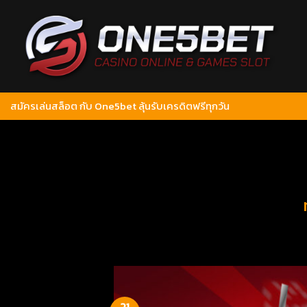
Skip
to
content
สมัครเล่นสล็อต กับ One5bet ลุ้นรับเครดิตฟรีทุกวัน
21