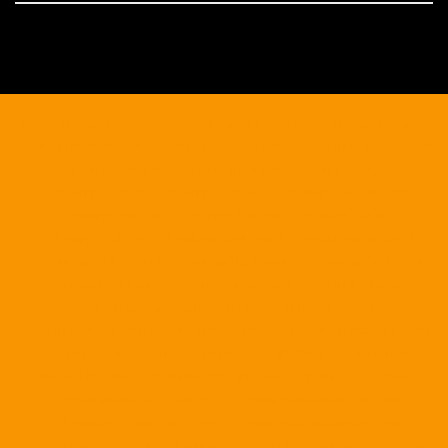
https://tga689z.com
https://tga689z.co
https://tga689z.xyz
https://rico689.com
https://g2g-cash.org
https://g2g-cash.co
https://pg15k.bet
https://pg15k.me
https://pg15k.xyz
https://pg15k.co
https://pg15k.net
https://pgbet15k.com
https://pg15k.bet
https://pg15k.me
https://pg15k.xyz
https://pg15k.co
https://tga1168.com/
https://tgabet.xyz/
http://tga789.com/
https://tga1168.net/
https://tga1168.top/
https://tga1168.life/
https://678xbet.net/
https://678xbet.co
https://ans-allstars.com/
https://rico168.net/
https://rico168.com/
https://one5bet.net/
https://one5bet.co/
https://tga199.com/
https://reborn789.net/
https://true-
walletslot.net
https://reborn789.me/
https://jazz55.net/
https://walletslottrue.com
https://true-walletslot.net
https://slot-freecredit.top
https://true-walletslot.com
https://jazz55.top/
https://jazz-55.co/
https://jazz-55.com/