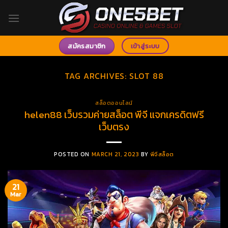
Skip
to
content
สมัครสมาชิก
เข้าสู่ระบบ
TAG ARCHIVES:
SLOT 88
สล็อตออนไลน์
helen88 เว็บรวมค่ายสล็อต พีจี แจกเครดิตฟรี
เว็บตรง
POSTED ON
MARCH 21, 2023
BY
พีจีสล็อต
21
Mar