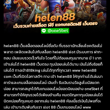
helen88 เว็บสล็อตออนไลน์ชื่อดัง ที่บรรดานักเสี่ยงโชคต้องไม่
พลาด เพลิดเพลินไปกับสล็อต helen88 slot มีระบบการ ฝาก-
ถอน เงินแบบรวดเร็วทันใจ โดยที่ไม่ต้องลงทุนมากมาย มี 1 บาท
เข้าเล่นได้ helen88 เว็บตรง ทุนน้อยเล่นได้นาน เงินไม่ถึงร้อยก็
เล่นได้ ทางเข้า818king เล่นได้ทุกที่ทุกเวลา www helen88
com เว็บที่เปิดโอกาสดีๆ ทาง เข้า helen88 ให้ทุกท่านได้เล่นบา
คาร่าและเกมสล็อตออนไลน์ เงินต่ำ รับเงินรางวัลสูงโบนัสแตก
บ่อย สามารถสนุกได้กับเกมออนไลน์ยอดนิยมอย่าง one5bet ที่
สามารถทำให้คุณรวยได้เพียงข้ามคืน หมดปัญหาทุนน้อยเล่นได้
นิดหน่อยก็ทุนหมด อยากเล่น helen88 ห้องนี้แต่เงินไม่พอที่จะ
เล่น เข้ามาเดิมพันกับเรา slot 88 เว็บเกมออนไลน์ www