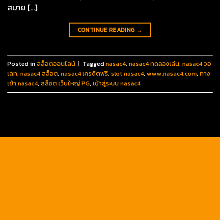
สบาย […]
CONTINUE READING
→
Posted in
สล็อตออนไลน์
|
Tagged
nasac4
,
nasac4 ทดลองเล่น
,
nasac4 วอ
เลท
,
nasac4 สล็อต
,
nasac4 เครดิตฟรี
,
slot nasac4
,
www.nasac4.com
,
ทาง
เข้า nasac4
,
สล็อต เว็บใหญ่ PG
,
เข้าสู่ระบบ nasac4
https://tga689z.com
https://tga689z.co
https://tga689z.xyz
https://rico689.com
https://g2g-cash.org
https://g2g-cash.co
https://pg15k.bet
https://pg15k.me
https://pg15k.xyz
https://pg15k.co
https://pg15k.net
https://pgbet15k.com
https://pg15k.bet
https://pg15k.me
https://pg15k.xyz
https://pg15k.co
https://tga1168.com/
https://tgabet.xyz/
http://tga789.com/
https://tga1168.net/
https://tga1168.top/