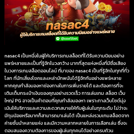
nasac4 เป็นหนึ่งในผู้ให้บริการเกมสล็อตที่ได้รับความนิยมอย่าง
แพร่หลายและเป็นที่รู้จักในวงกว้าง มากที่สุดแห่งหนึ่งที่มีชื่อเสียง
ในวงการเกมสล็อตออนไลน์ ที่มาของ nasac4 เป็นที่รู้จักในทุกที่ทั่ว
โลก ที่นักเสี่ยงโชคและเหล่านักพนันได้รู้จักกันอย่างแพร่หลาย
หากคุณกำลังมองหาช่องทางในการเพิ่มรายได้ และต้องการที่จะ
เติมเต็มกระเป๋าเงินของคุณอย่างรวดเร็ว การเล่นเกม สล็อต เว็บ
ใหญ่ PG อาจเป็นคำตอบที่คุณกำลังมองหา เพราะทางเว็บไซต์มุ่ง
เน้นให้บริการและความสะดวกสบายให้กับผู้เล่นในทุกระดับ ไม่ว่าจะ
มีทุนน้อยหรือมากก็สามารถมาเล่นได้ เป็นแหล่งรวมเกมสล็อตจาก
ค่ายชั้นนำหลายแห่ง และมีความหลากหลายในการเลือกเล่น ซึ่งจะ
ตอบสนองความต้องการของผู้เล่นทุกคนได้อย่างครบถ้วน