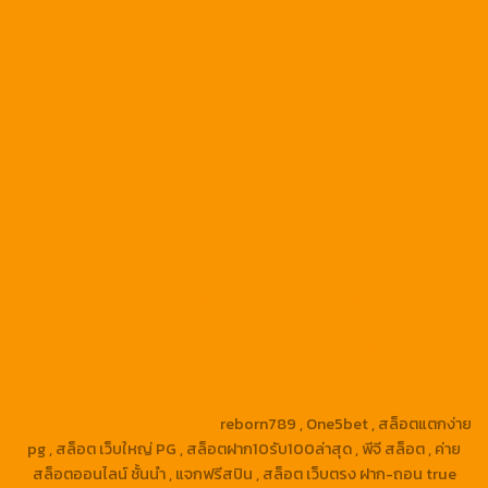
https://tga1168.life/
https://678xbet.net/
https://678xbet.co
https://ans-allstars.com/
https://rico168.net/
https://rico168.com/
https://one5bet.net/
https://one5bet.co/
https://tga199.com/
https://reborn789.net/
https://true-
walletslot.net
https://reborn789.me/
https://jazz55.net/
https://walletslottrue.com
https://true-walletslot.net
https://slot-freecredit.top
https://true-walletslot.com
https://jazz55.top/
https://jazz-55.co/
https://jazz-55.com/
https://jazz-55.net/
https://jazz55.co/
https://g2gbetvip888.com/
https://g2gbetwallet.com/
https://g2gbetwallet.net/
https://xn--82ca8bbo3nc4a9d.com/
https://g2gbetwallet.co/
https://tga689.com
https://tga689.me/
https://tgabet689.com
https://tgabet689.net/
https://tgabet689.co
https://walletslottrue.com/
https://wallet-slottrue.com/
https://true-walletslot.net/
https://true-walletslot.com/
https://slot-freecredit.top/
reborn789 , One5bet , สล็อตแตกง่าย
pg , สล็อต เว็บใหญ่ PG , สล็อตฝาก10รับ100ล่าสุด , พีจี สล็อต , ค่าย
สล็อตออนไลน์ ชั้นนำ , แจกฟรีสปิน , สล็อต เว็บตรง ฝาก-ถอน true