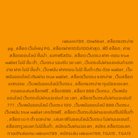
https://g2gbetwallet.co/
https://tga689.com
https://tga689.me/
https://tgabet689.com
https://tgabet689.net/
https://tgabet689.co
https://walletslottrue.com/
https://wallet-slottrue.com/
https://true-walletslot.net/
https://true-walletslot.com/
https://slot-freecredit.top/
reborn789 , One5bet , สล็อตแตกง่าย
pg , สล็อต เว็บใหญ่ PG , สล็อตฝาก10รับ100ล่าสุด , พีจี สล็อต , ค่าย
สล็อตออนไลน์ ชั้นนำ , แจกฟรีสปิน , สล็อต เว็บตรง ฝาก-ถอน true
wallet ไม่มี ขั้น ต่ํา , เว็บตรง รองรับ วอ เลท , เว็บตรงไม่ผ่านเอเย่นต์ แตก
ง่าย ฝาก ไม่มี ขั้นต่ำ , เว็บพนัน ฝากถอน ไม่มี ขั้นต่ำ เติม ด้วย wallet , เว็บ
พนันออนไลน์ เติมผ่าน true wallet , สล็อตเว็บตรง แตกง่าย , เว็บสล็อต
แตกบ่อย , เว็บพนันออนไลน์เว็บตรง , สล็อตแตกง่าย ทุนน้อยวอเลท ,
ทดลองเล่นสล็อตฟรี , สล็อต888 , สล็อต 888 เว็บตรง , เว็บพนัน
ออนไลน์ เว็บตรงไม่ผ่านเอเย่นต์ วอ เลท , สล็อตเว็บตรงไม่ผ่านเอเย่นต์
777 , เว็บพนันออนไลน์ เว็บตรง 100 , เว็บพนันออนไลน์ 888 เว็บตรง ,
เว็บพนัน true wallet เครดิตฟรี , สล็อต เว็บตรงไม่ผ่านเอเย่นต์ไม่มีขั้นต่ำ
, สล็อต เบ ท ต่ำ แตกง่าย , เล่นคาสิโนออนไลน์เว็บตรง ไม่ผ่านเอเยนต์ ,
สล็อตทรูวอเลท ไม่มีขั้นต่ำ , สมัครเว็บผ่านวอเลท , สมัคร สล็อตวอเลท ,
ทางเข้าเล่นเกม reborn789 , สมัครเล่น reborn789, TGA15 , TGA15