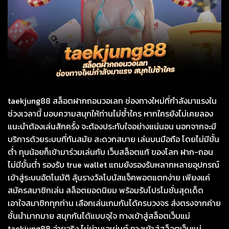
taekjung88 สล็อตฝากถอนวอเลท ช่องทางใหม่ที่กำลังมาแรงใน
ช่วงเวลานี้ มอบความสนุกให้ท่านไม่ซ้ำใคร หากใครยังไม่เคยลอง
แนะนำต้องเล่นสักครั้ง จะต้องประทับใจอย่างแน่นอน นอกจากจะมี
บริการด้วยระบบที่ทันสมัย สะดวกสบาย เล่นบนมือถือ โดยไม่มีขั้น
ต่ำ ทุนน้อยก็เข้ามาร่วมเล่นกับ เว็บสล็อตแท้ ของโลก ฝาก-ถอน
ไม่มีขั้นต่ำ รองรับ true wallet แถมยังรองรับหลากหลายอุปกรณ์
เข้าสู่ระบบอัตโนมัติ ลุ้นรางวัลโบนัสแจ็คพอตแตกง่าย เพียงแค่
สมัครสมาชิกเล่น สล็อตยอดนิยม พร้อมรับโปรโมชั่นสุดเด็ด
เอาใจสมาชิกทุกท่าน เลือกเล่นเกมกันได้ครบวงจร ส่งตรงจากค่าย
ชั้นนำมากมาย สนุกกันได้แบบจุใจ ทางเข้าสู่สล็อตเว็บแม่
taekjung88 จ่ายจริง ไม่ผ่านเอเย่นต์ ทางเข้าสู่สล็อตเว็บแม่