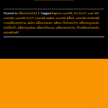
Posted in
สล็อตออนไลน์
|
Tagged
Bigwin user88
,
PG SLOT
,
user 88
,
user88
,
user88 SLOT
,
user88 wallet
,
user88 สล็อต
,
user88 เครดิตฟรี
,
รวมสล็อตทุกค่าย
,
สมัคร สล็อตวอเลท
,
สล็อต เว็บใหญ่ PG
,
สล็อตทรูวอเลท
ไม่มีขั้นต่ำ
,
สล็อตทุนน้อย
,
สล็อตเว็บตรง
,
สล็อตแตกง่าย
,
เว็บสล็อตจ่ายจริง
,
แจกสปินฟรี
https://tga689z.com
https://tga689z.co
https://tga689z.xyz
https://rico689.com
https://g2g-cash.org
https://g2g-cash.co
https://pg15k.bet
https://pg15k.me
https://pg15k.xyz
https://pg15k.co
https://pg15k.net
https://pgbet15k.com
https://pg15k.bet
https://pg15k.me
https://pg15k.xyz
https://pg15k.co
https://tga1168.com/
https://tgabet.xyz/
http://tga789.com/
https://tga1168.net/
https://tga1168.top/
https://tga1168.life/
https://678xbet.net/
https://678xbet.co