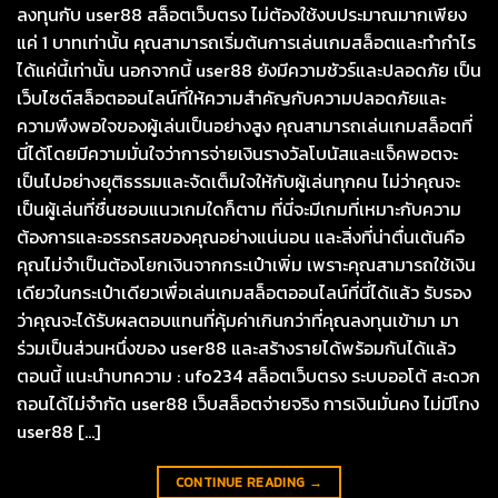
ลงทุนกับ user88 สล็อตเว็บตรง ไม่ต้องใช้งบประมาณมากเพียง
แค่ 1 บาทเท่านั้น คุณสามารถเริ่มต้นการเล่นเกมสล็อตและทำกำไร
ได้แค่นี้เท่านั้น นอกจากนี้ user88 ยังมีความชัวร์และปลอดภัย เป็น
เว็บไซต์สล็อตออนไลน์ที่ให้ความสำคัญกับความปลอดภัยและ
ความพึงพอใจของผู้เล่นเป็นอย่างสูง คุณสามารถเล่นเกมสล็อตที่
นี่ได้โดยมีความมั่นใจว่าการจ่ายเงินรางวัลโบนัสและแจ็คพอตจะ
เป็นไปอย่างยุติธรรมและจัดเต็มใจให้กับผู้เล่นทุกคน ไม่ว่าคุณจะ
เป็นผู้เล่นที่ชื่นชอบแนวเกมใดก็ตาม ที่นี่จะมีเกมที่เหมาะกับความ
ต้องการและอรรถรสของคุณอย่างแน่นอน และสิ่งที่น่าตื่นเต้นคือ
คุณไม่จำเป็นต้องโยกเงินจากกระเป๋าเพิ่ม เพราะคุณสามารถใช้เงิน
เดียวในกระเป๋าเดียวเพื่อเล่นเกมสล็อตออนไลน์ที่นี่ได้แล้ว รับรอง
ว่าคุณจะได้รับผลตอบแทนที่คุ้มค่าเกินกว่าที่คุณลงทุนเข้ามา มา
ร่วมเป็นส่วนหนึ่งของ user88 และสร้างรายได้พร้อมกันได้แล้ว
ตอนนี้ แนะนำบทความ : ufo234 สล็อตเว็บตรง ระบบออโต้ สะดวก
ถอนได้ไม่จำกัด user88 เว็บสล็อตจ่ายจริง การเงินมั่นคง ไม่มีโกง
user88 […]
CONTINUE READING
→