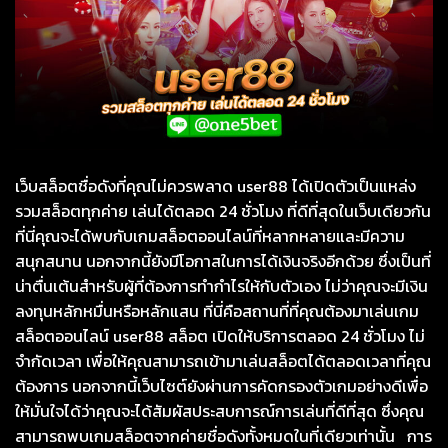
เว็บสล็อตชื่อดังที่คุณไม่ควรพลาด user88 ได้เปิดตัวเป็นแหล่ง
รวมสล็อตทุกค่าย เล่นได้ตลอด 24 ชั่วโมง ที่ดีที่สุดในเว็บเดียวกัน
ที่นี่คุณจะได้พบกับเกมสล็อตออนไลน์ที่หลากหลายและมีความ
สนุกสนาน นอกจากนี้ยังมีโอกาสในการได้เงินจริงอีกด้วย ซึ่งเป็นที่
น่าตื่นเต้นสำหรับผู้ที่ต้องการทำกำไรให้กับตัวเอง ไม่ว่าคุณจะมีเงิน
ลงทุนหลักหมื่นหรือหลักแสน ที่นี่คือสถานที่ที่คุณต้องมาเล่นเกม
สล็อตออนไลน์ user88 สล็อต เปิดให้บริการตลอด 24 ชั่วโมง ไม่
จำกัดเวลา เพื่อให้คุณสามารถเข้ามาเล่นสล็อตได้ตลอดเวลาที่คุณ
ต้องการ นอกจากนี้เว็บไซต์ยังผ่านการคัดกรองตัวเกมอย่างดีเพื่อ
ให้มั่นใจได้ว่าคุณจะได้สัมผัสประสบการณ์การเล่นที่ดีที่สุด ซึ่งคุณ
สามารถพบเกมสล็อตจากค่ายชื่อดังทั้งหมดในที่เดียวเท่านั้น การ