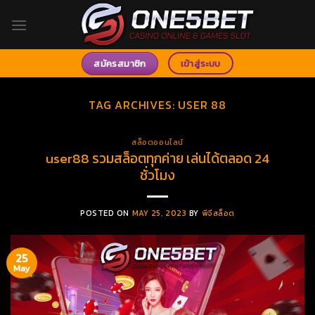
Skip
to
content
สมัครสมาชิก
เข้าสู่ระบบ
TAG ARCHIVES:
USER 88
สล็อตออนไลน์
user88 รวมสล็อตทุกค่าย เล่นได้ตลอด 24
ชั่วโมง
POSTED ON
MAY 25, 2023
BY
พีจีสล็อต
25
May