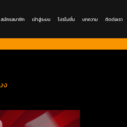
สมัครสมาชิก
เข้าสู่ระบบ
โปรโมชั่น
บทความ
ติดต่อเรา
โมง