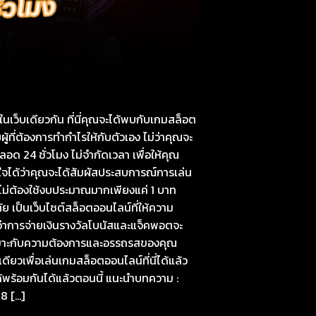
ในเว็บเดียวกัน ที่นี่คุณจะได้พบกับเกมสล็อต
้ที่ต้องการทำกำไรให้กับตัวเอง ไม่ว่าคุณจะ
อด 24 ชั่วโมง ไม่จำกัดเวลา เพื่อให้คุณ
นใจได้ว่าคุณจะได้สัมผัสประสบการณ์การเล่น
ง ไม่ต้องใช้งบประมาณมากเพียงแค่ 1 บาท
ัย เป็นเว็บไซต์สล็อตออนไลน์ที่ให้ความ
ว่าการจ่ายเงินรางวัลโบนัสและแจ็คพอตจะ
มที่เหมาะกับความต้องการและอรรถรสของคุณ
ดียวเพื่อเล่นเกมสล็อตออนไลน์ที่นี่ได้แล้ว
ด้พร้อมกันได้แล้วตอนนี้ แนะนำบทความ :
88 […]