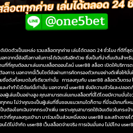
้เปิดตัวเป็นแหล่ง รวมสล็อตทุกค่าย เล่นได้ตลอด 24 ชั่วโมง ที่ดีที่สุด
นี้ยังมีโอกาสในการได้เงินจริงอีกด้วย ซึ่งเป็นที่น่าตื่นเต้นสำหรับผู
สถานที่ที่คุณต้องมาเล่นเกมสล็อตออนไลน์ user88 สล็อต เปิดให้บริการตล
องการ นอกจากนี้เว็บไซต์ยังผ่านการคัดกรองตัวเกมอย่างดีเพื่อให้มั่
ายชื่อดังทั้งหมดในที่เดียวเท่านั้น การลงทุนกับ user88 สล็อตเว็บตร
และทำกำไรได้แค่นี้เท่านั้น นอกจากนี้ user88 ยังมีความชัวร์และปลอดภ
เล่นเป็นอย่างสูง คุณสามารถเล่นเกมสล็อตที่นี่ได้โดยมีความมั่นใจ
ล่นทุกคน ไม่ว่าคุณจะเป็นผู้เล่นที่ชื่นชอบแนวเกมใดก็ตาม ที่นี่จะมีเก
ำเป็นต้องโยกเงินจากกระเป๋าเพิ่ม เพราะคุณสามารถใช้เงินเดียวในกระเป๋าเ
ินกว่าที่คุณลงทุนเข้ามา มาร่วมเป็นส่วนหนึ่งของ user88 และสร้างรายไ
ด้ไม่จำกัด user88 เว็บสล็อตจ่ายจริง การเงินมั่นคง ไม่มีโกง user