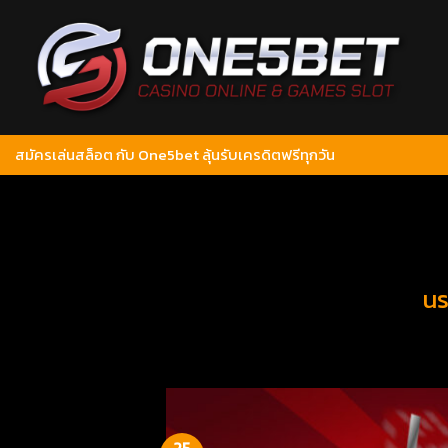
Skip
to
content
สมัครเล่นสล็อต กับ One5bet ลุ้นรับเครดิตฟรีทุกวัน
us
25