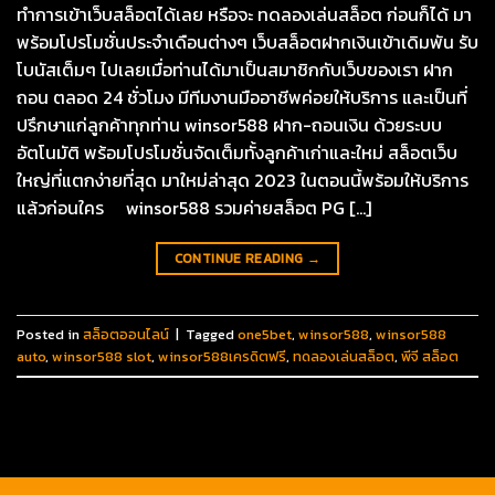
ทำการเข้าเว็บสล็อตได้เลย หรือจะ ทดลองเล่นสล็อต ก่อนก็ได้ มา
พร้อมโปรโมชั่นประจำเดือนต่างๆ เว็บสล็อตฝากเงินเข้าเดิมพัน รับ
โบนัสเต็มๆ ไปเลยเมื่อท่านได้มาเป็นสมาชิกกับเว็บของเรา ฝาก
ถอน ตลอด 24 ชั่วโมง มีทีมงานมืออาชีพค่อยให้บริการ และเป็นที่
ปรึกษาแก่ลูกค้าทุกท่าน winsor588 ฝาก-ถอนเงิน ด้วยระบบ
อัตโนมัติ พร้อมโปรโมชั่นจัดเต็มทั้งลูกค้าเก่าและใหม่ สล็อตเว็บ
ใหญ่ที่แตกง่ายที่สุด มาใหม่ล่าสุด 2023 ในตอนนี้พร้อมให้บริการ
แล้วก่อนใคร winsor588 รวมค่ายสล็อต PG […]
CONTINUE READING
→
Posted in
สล็อตออนไลน์
|
Tagged
one5bet
,
winsor588
,
winsor588
auto
,
winsor588 slot
,
winsor588เครดิตฟรี
,
ทดลองเล่นสล็อต
,
พีจี สล็อต