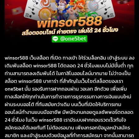
winsor588 เว็บสล็อต ที่เปิด ทางเข้า ให้ร่วมล็อกอิน เข้าสู่ระบบ ลง
เดิมพันสล็อต winsor588 ได้ตลอด 24 ชั่วโมงแบบไม่มีขั้นต่ำ ทุก
ท่านสามารถลงเดิมพันได้ ในคาสิโนออนไลน์มากมาย ไม่ว่าจะเป็น
สล็อต winsor588 บาคาร่า ที่สำคัญในเว็บไซต์สล็อตของเรา
one5bet นั้น รองรับการฝากถอนผ่าน วอเลท อีกด้วย เพื่อเพิ่ม
ทางเลือกให้ทุกท่านในการทำรายการธุรกรรมทางการเงินแบบใหม่
ผ่านระบบออโต้ ที่ทันสมัยกว่าเดิม บนเว็บที่เปิดให้บริการเกม
ออนไลน์ทำงานแบบมืออาชีพ มีพนักงานคอยดูแลซัพพอร์ตตลอด
24 ชั่วโมง ในเว็บ winsor588 เรามีระบบฝากถอนรวดเร็วทันใจ
สมัครเองได้เลยทันที ไม่ต้องรอนาน เพียงกรอกข้อมูลหน้าสมัคร
สมาชิก และเข้าสู่ระบบด้วยข้อมูลที่ทำการสมัครมา จากนั้นสามารถ