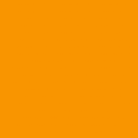
https://tga689z.com
https://tga689z.co
https://tga689z.xyz
https://rico689.com
https://g2g-cash.org
https://g2g-cash.co
https://pg15k.bet
https://pg15k.me
https://pg15k.xyz
https://pg15k.co
https://pg15k.net
https://pgbet15k.com
https://pg15k.bet
https://pg15k.me
https://pg15k.xyz
https://pg15k.co
https://tga1168.com/
https://tgabet.xyz/
http://tga789.com/
https://tga1168.net/
https://tga1168.top/
https://tga1168.life/
https://678xbet.net/
https://678xbet.co
https://ans-allstars.com/
https://rico168.net/
https://rico168.com/
https://one5bet.net/
https://one5bet.co/
https://tga199.com/
https://reborn789.net/
https://true-
walletslot.net
https://reborn789.me/
https://jazz55.net/
https://walletslottrue.com
https://true-walletslot.net
https://slot-freecredit.top
https://true-walletslot.com
https://jazz55.top/
https://jazz-55.co/
https://jazz-55.com/
https://jazz-55.net/
https://jazz55.co/
https://g2gbetvip888.com/
https://g2gbetwallet.com/
https://g2gbetwallet.net/
https://xn--82ca8bbo3nc4a9d.com/
https://g2gbetwallet.co/
https://tga689.com