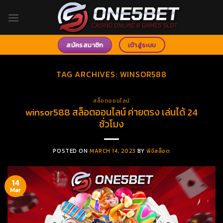
Skip
to
content
สมัครสมาชิก
เข้าสู่ระบบ
TAG ARCHIVES:
WINSOR588
สล็อตออนไลน์
winsor588 สล็อตออนไลน์ ค่ายตรง เล่นได้ 24
ชั่วโมง
POSTED ON
MARCH 14, 2023
BY
พีจีสล็อต
14
Mar