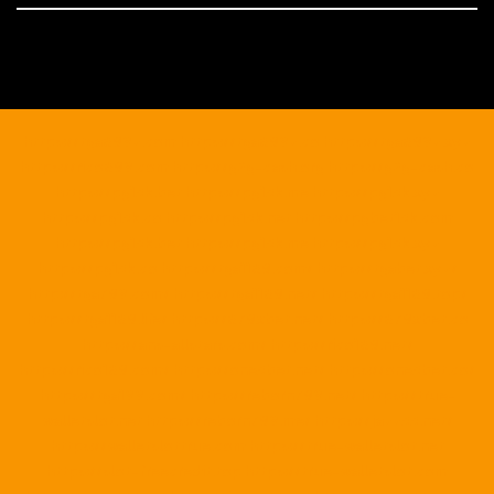
https://tga689z.com
https://tga689z.co
https://tga689z.xyz
https://rico689.com
https://g2g-cash.org
https://g2g-cash.co
https://pg15k.bet
https://pg15k.me
https://pg15k.xyz
https://pg15k.co
https://pg15k.net
https://pgbet15k.com
https://pg15k.bet
https://pg15k.me
https://pg15k.xyz
https://pg15k.co
https://tga1168.com/
https://tgabet.xyz/
http://tga789.com/
https://tga1168.net/
https://tga1168.top/
https://tga1168.life/
https://678xbet.net/
https://678xbet.co
https://ans-allstars.com/
https://rico168.net/
https://rico168.com/
https://one5bet.net/
https://one5bet.co/
https://tga199.com/
https://reborn789.net/
https://true-
walletslot.net
https://reborn789.me/
https://jazz55.net/
https://walletslottrue.com
https://true-walletslot.net
https://slot-freecredit.top
https://true-walletslot.com