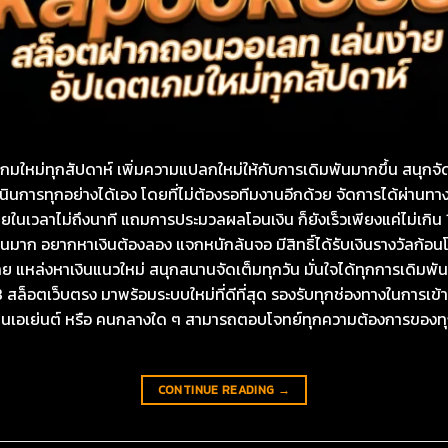
่ทุกสัปดาห์ เพิ่มความแปลกใหม่ให้กับการเดิมพันมากขึ้น สนุกจัดเต็
ำเนินการทุกอย่างได้เอง โดยที่ไม่ต้องรอทีมงานอีกด้วย จัดการได้ผ่านทา
ายในเวลาไม่ถึงนาที แถมการประมวลผลโอนเงิน ก็ยังเร็วเพียงแค่ไม่เกิน
ำนวนมาก อยากหาเงินต้องลอง แจกหนักล้นจอ มีสิทธิ์ได้รับเงินรางวัลก้
้เลย แหล่งหาเงินแนวใหม่ สนุกสนานจัดเต็มทุกวัน มั่นใจได้ทุกการเดิ
8 สล็อตเว็บตรง มาพร้อมระบบใหม่ที่ดีที่สุด รองรับทุกช่องทางในการเข
่านเอเย่นต์ หรือ คนกลางใด ๆ สามารถตอบโจทย์ทุกความต้องการของทุก
CONTINUE READING
→