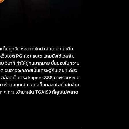
มทุกวัน ช่องทางใหม่ เล่นง่ายกว่าเดิม
งเว็บไซต์ PG slot auto แถมยังใช้เวลาไม่
 10 วินาที ทำให้ผู้คนมากมาย ชื่นชอบในความ
อนโต จนอาจจะกลายเป็นเศรษฐีกันเลยทีเดียว
มพัน สล็อตเว็บตรง kapook888 มาพร้อมระบบ
้ามาร่วมสนุกเล่น เกมสล็อตออนไลน์ เล่นง่าย
 ๆ ท่านเข้ามาเล่น TGA199 ที่คุณไม่พลาด